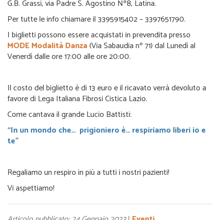
G.B. Grassi, via Padre S. Agostino Nº8, Latina.
Per tutte le info chiamare il 3395915402 – 3397651790.
I biglietti possono essere acquistati in prevendita presso
MODE Modalità Danza
(Via Sabaudia nº 71) dal Lunedì al
Venerdì dalle ore 17:00 alle ore 20:00.
Il costo del biglietto è di 13 euro e il ricavato verrà devoluto a
favore di Lega Italiana Fibrosi Cistica Lazio.
Come cantava il grande Lucio Battisti:
“In un mondo che… prigioniero è… respiriamo liberi io e
te”
Regaliamo un respiro in più a tutti i nostri pazienti!
Vi aspettiamo!
Articolo pubblicato: 24 Gennaio 2023
|
Eventi