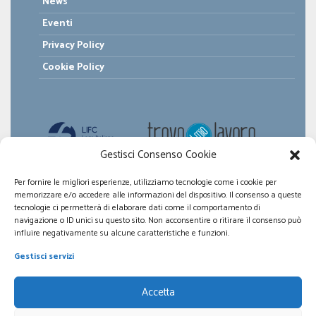
News
Eventi
Privacy Policy
Cookie Policy
Gestisci Consenso Cookie
Per fornire le migliori esperienze, utilizziamo tecnologie come i cookie per
memorizzare e/o accedere alle informazioni del dispositivo. Il consenso a queste
tecnologie ci permetterà di elaborare dati come il comportamento di
navigazione o ID unici su questo sito. Non acconsentire o ritirare il consenso può
influire negativamente su alcune caratteristiche e funzioni.
Gestisci servizi
Accetta
© 2026 LIFC Lazio
Lega Italiana Fibrosi Cistica Lazio - Odv, tutti i diritti sono