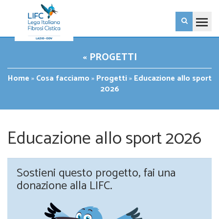
« PROGETTI
Home
»
Cosa facciamo
»
Progetti
»
Educazione allo sport
2026
Educazione allo sport 2026
Sostieni questo progetto, fai una
donazione alla LIFC.