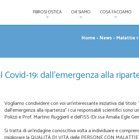
FIBROSI CISTICA
CHI SIAMO
COSA FACCIAMO
Home
»
News
»
Malattie 
l Covid-19: dall’emergenza alla ripar
Vogliamo condividere con voi un’interessante iniziativa dal titolo 
dall’emergenza alla ripartenza” i cui responsabili scientifici sono 
Polizzi e Prof. Martino Ruggieri) e dell’ISS (Dr.ssa Amalia Egle Ge
Si tratta di un’indagine conoscitiva volta a individuare e compren
migliorare la QUALITÀ DI VITA delle PERSONE CON MALATTIE RAR