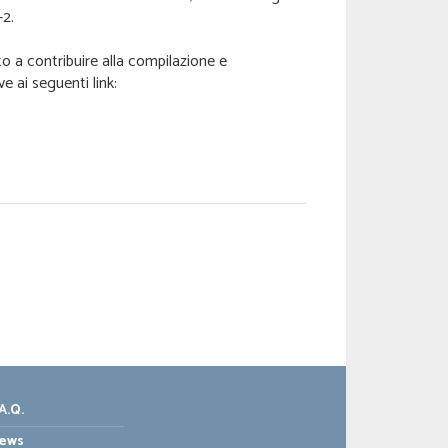
-2.
o a contribuire alla compilazione e
 ai seguenti link:
A.Q.
ews