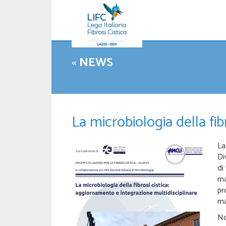
«
NEWS
La microbiologia della fib
La
Di
di
ma
pr
ma
No