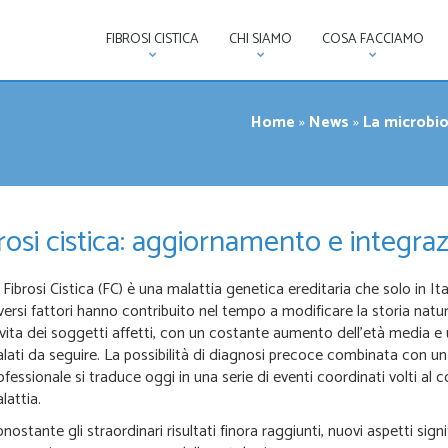
FIBROSI CISTICA
CHI SIAMO
COSA FACCIAMO
Home
»
News
»
La microbio
rosi cistica: aggiornamento e integraz
 Fibrosi Cistica (FC) è una malattia genetica ereditaria che solo in It
versi fattori hanno contribuito nel tempo a modificare la storia natu
 vita dei soggetti affetti, con un costante aumento dell’età media e
lati da seguire. La possibilità di diagnosi precoce combinata con un 
ofessionale si traduce oggi in una serie di eventi coordinati volti al c
lattia.
nostante gli straordinari risultati finora raggiunti, nuovi aspetti si