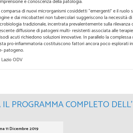
mprensione e conoscenza della patologia.
 comparsa di nuovi microrganismi cosiddetti “emergenti” e il ruolo s
ngine e dai micobatteri non tubercolari suggeriscono la necessità di
crobiologia tradizionale, incentrata prevalentemente sulla rilevanza
escente diffusione di patogeni multi- resistenti associata alle terapi
isodi acuti richiedono soluzioni innovative. In parallelo la complessa m
osta pro-infiammatoria costituiscono fattori ancora poco esplorati in
e- patogeno.
FC Lazio ODV
A IL PROGRAMMA COMPLETO DELL
a 11 Dicembre 2019