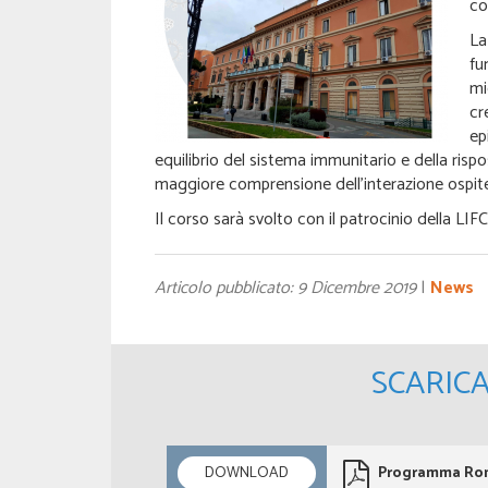
co
La
fu
mi
cr
ep
equilibrio del sistema immunitario e della risp
maggiore comprensione dell’interazione ospit
Il corso sarà svolto con il patrocinio della LI
Articolo pubblicato: 9 Dicembre 2019
|
News
SCARIC
DOWNLOAD
Programma Rom