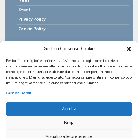
News
Eventi
Privacy Policy
Cookie Policy
Gestisci Consenso Cookie
Per fornire le migliori esperienze, utilizziamo tecnologie come i cookie per
memorizzare e/o accedere alle informazioni del dispositivo. Il consenso a queste
tecnologie ci permetterà di elaborare dati come il comportamento di
navigazione o ID unici su questo sito. Non acconsentire o ritirare il consenso può
influire negativamente su alcune caratteristiche e funzioni.
Gestisci servizi
Accetta
Nega
© 2026 LIFC Lazio
Visualizza le preferenze
Lega Italiana Fibrosi Cistica Lazio - Odv, tutti i diritti sono